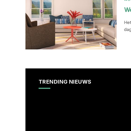
We
Het
dag
TRENDING NIEUWS