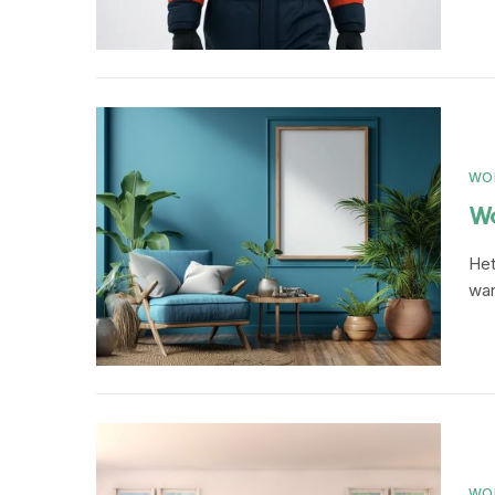
WO
Wa
Het
wan
WO