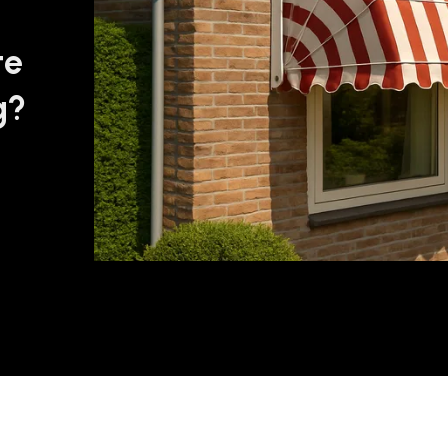
te
g?