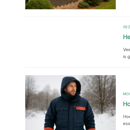
GE
He
Vee
is 
MO
Ho
Hoe
ess